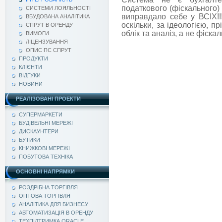
податкового (фіскального) 
СИСТЕМИ ЛОЯЛЬНОСТІ
виправдало себе у ВСІХ!!
ВБУДОВАНА АНАЛІТИКА
оскільки, за ідеологією, п
СПРУТ В ОРЕНДУ
облік та аналіз, а не фіскал
ВИМОГИ
ЛІЦЕНЗУВАННЯ
ОПИС ПС СПРУТ
ПРОДУКТИ
КЛІЄНТИ
ВІДГУКИ
НОВИНИ
РЕАЛІЗОВАНІ ПРОЕКТИ
СУПЕРМАРКЕТИ
БУДІВЕЛЬНІ МЕРЕЖІ
ДИСКАУНТЕРИ
БУТИКИ
КНИЖКОВІ МЕРЕЖІ
ПОБУТОВА ТЕХНІКА
ОСНОВНІ НАПРЯМКИ
РОЗДРІБНА ТОРГІВЛЯ
ОПТОВА ТОРГІВЛЯ
АНАЛІТИКА ДЛЯ БИЗНЕСУ
АВТОМАТИЗАЦІЯ В ОРЕНДУ
ТЕХПІДТРИМКА ORACLE