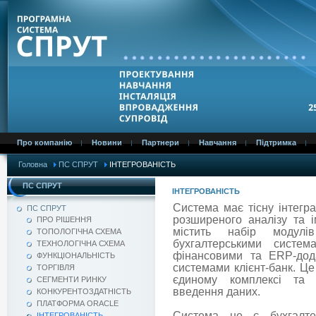
Про компанію
Новини
Партнери
Навчання
Підтримка
Головна
ПС СПРУТ
ІНТЕГРОВАНІСТЬ
ПС СПРУТ
ІНТЕГРОВАНІСТЬ
Система має тісну інтегра
ПС СПРУТ
розширеного аналізу та 
ПРО РІШЕННЯ
містить набір модулі
ТОПОЛОГІЧНА СХЕМА
бухгалтерськими систе
ТЕХНОЛОГІЧНА СХЕМА
фінансовими та ERP-дода
ФУНКЦІОНАЛЬНІСТЬ
системами клієнт-банк. Це
ТОРГІВЛЯ
єдиному комплексі та 
СЕГМЕНТИ РИНКУ
введення даних.
КОНКУРЕНТОЗДАТНІСТЬ
ПЛАТФОРМА ORACLE
Система не є бухгалте
ІНТЕГРОВАНІСТЬ