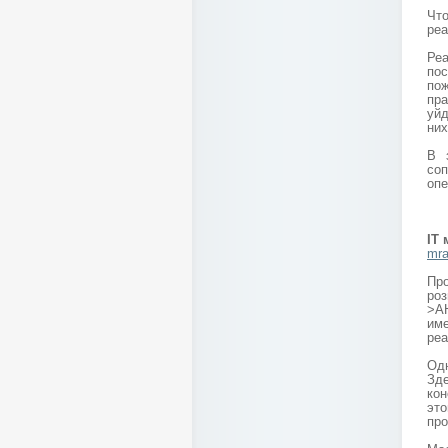
Чт
реа
Ре
по
по
пра
уйд
них
В 
со
опе
IT
mra
Пр
ро
>А
им
реа
Од
Зд
кон
это
про