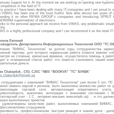
essary support for it. At the moment we are working on opening new hyper
competitors in the field of IT.
my practice I have been dealing with many IT-companies and I am proud to s
h VIMAS has been one of the most fruitful. Now after almost two years of 
anding it on other RIFMA GROUP’s companies and introducing SPRUT to
ORAMA supermarkets of electronics.
nks to the personal approach we receive from VIMAS, any problematic situat
ckly.
AS is a highly professional company and I can recommend it as the retail IT
зонов Евгений
ководитель Департамента Информационных Технологий ООО "ТС О
мпания "ВИМАС Технологии" за долгие годы сотрудничества зареко
ежный партнер, для которого нормальная работа клиента важнее соб
мотря на сложные, кризисные времена, осуществляла помощь в работ
одят в оговоренный список работ, что помогло сэкономить нашей ко
шительные деньги.
ras Chalayduk , CIO, CJSC “NBS “BOOKVA” "ТС" БУКВА"
as.chalayduk@empik.ua
 сотрудничаем с компанией "ВИМАС Технологии" уже более 5 лет. ПС
енял немало версий и релизов, было выполнено множество работ по 
томатизации торговой сети: автоматизация оперативного учета,
кументооборота, аналитики, интеграция с внешними системами ( 
галтерский учет - 1 C , интернет-магазин www.empik.ua) ... и это дале
ешно выполненных проектов.
 удовлетворены качеством работ, выполняемых компанией ВИМАС,
фессионализма сотрудников.
ративность, профессионализм, быстрая реакция и знание дела - дале