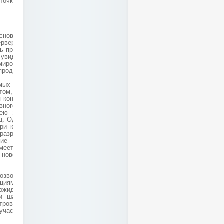
алочкой выручалочкой
основе решения лежит
рвер, синхронизируя
ь приемку товара без
 увидеть реализацию
мирование возвратов
продаже.
емых ПК СПРУТ, это
ом, что при работе с
я консолидированная.
вного сервера. Здесь
ею записи логов по
. Однако, здесь для
ри комплекса, так и
азработки запросов
ние к программному
меется возможность
нового, внутреннего,
озволяет на практике
кциям и существенно
 ожидается появление
и шапки документов
ров этих шапок. Как
участке как приемка