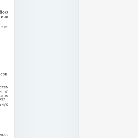
Доклад на тему:
ивности торгового
ктивная организация
есов в современном
стему с собственно
ти от модели весов
тему супермаркета.
32, весы DIGI SM80,
ную сеть."....
льева)