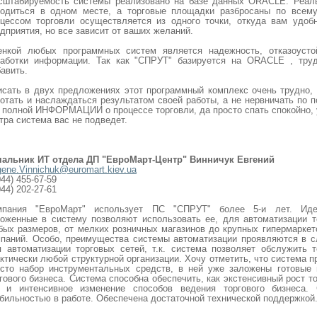
сштабируемость системы реализовано на базе данных ORACLE. Реал
ходиться в одном месте, а торговые площадки разбросаны по всему
оцессом торговли осуществляется из одного точки, откуда вам удоб
дприятия, но все зависит от ваших желаний.
енкой любых программных систем является надежность, отказоусто
работки информации. Так как "СПРУТ" базируется на ORACLE , труд
авить.
сать в двух предложениях этот программный комплекс очень трудно, 
отать и наслаждаться результатом своей работы, а не нервничать по по
 полной ИНФОРМАЦИИ о процессе торговли, да просто спать спокойно, 
тра система вас не подведет.
чальник ИТ отдела ДП "ЕвроМарт-Центр" Винничук Евгений
ene.Vinnichuk@euromart.kiev.ua
044) 455-67-59
044) 202-27-61
мпания "ЕвроМарт" использует ПС "СПРУТ" более 5-и лет. Иде
оженные в систему позволяют использовать ее, для автоматизации т
ых размеров, от мелких розничных магазинов до крупных гипермаркет
паний. Особо, преимущества системы автоматизации проявляются в с
 автоматизации торговых сетей, т.к. сиcтема позволяет обслужить т
ктически любой структурной организации. Хочу отметить, что система п
осто набор инструментальных средств, в ней уже заложены готовые 
гового бизнеса. Система способна обеспечить, как экстенсивный рост т
к и интенсивное изменение способов ведения торгового бизнеса. 
бильностью в работе. Обеспечена достаточной технической поддержкой