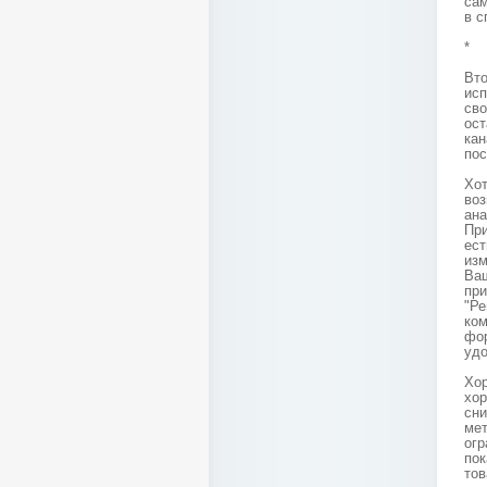
сам
в с
*
Вто
исп
сво
ос
ка
пос
Хо
воз
ана
При
ес
изм
Ва
пр
"Р
ко
фор
удо
Хор
хо
сни
ме
огр
по
тов