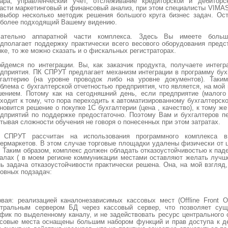
вара, управленческий учет, отслеживание кредиторской и дебиторс
асти маркетинговый и финансовый анализ, при этом специалисты VIMA
 выбор несколько методик решения большого круга бизнес задач. Ос
иболее подходящий Вашему видению.
сательно аппаратной части комплекса. Здесь Вы имеете больш
дполагает поддержку практически всего весового оборудования предс
ке, то же можно сказать и о фискальных регистраторах.
йдемся по интеграции. Вы, как заказчик продукта, получаете интегр
дприятия. ПК СПРУТ предлагает механизм интеграции в программу бух
хгалтерию (на уровне проводок либо на уровне документов). Таки
блема с бухгалтерской отчетностью предприятия, что является, на мой
ением. Потому как на сегодняшний день, если предприятие (малого 
ходит к тому, что пора переходить к автоматизированному бухгалтерск
новится решение о покупке 1С бухгалтерии (цена , качество), к тому ж
дприятий по поддержке предостаточно. Поэтому Вам и бухгалтеров пе
тывая сложности обучения не говоря о понесенных при этом затратах.
 СПРУТ рассчитан на использования программного комплекса в
ермаркетов. В этом случае торговые площадки удалены физически от 
 Таким образом, комплекс должен обладать отказоустойчивостью к па
алах ( в моем регионе коммуникации местами оставляют желать лучше
ь задача отказоустойчивости практически решена. Она, на мой взгляд,
овных подзадач:
вая: реализацией каналонезависимых кассовых мест (Offline Front O
нтральным сервером БД через кассовый сервер, что позволяет сущ
фик по выделенному каналу, и не задействовать ресурс центрального
совые места оснащены большим набором функций и прав доступа к де