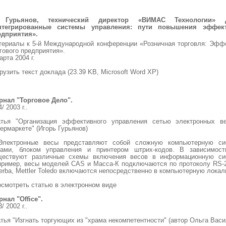
 Гурьянов, технический директор «ВИМАС Технологии» 
нтегрированные системы управления: пути повышения эффект
едприятия».
ериалы к 5-й Международной конференции «Розничная торговля: Эффе
гового предприятия».
арта 2004 г.
рузить текст доклада (23.39 KB, Microsoft Word XP)
рнал "Торговое Дело".
/ 2003 г..
атья "Организация эффективного управления сетью электронных в
ермаркете" (Игорь Гурьянов)
..Электронные весы представляют собой сложную компьютерную си
сами, блоком управления и принтером штрих-кодов. В зависимос
ществуют различные схемы включения весов в информационную сис
ример, весы моделей CAS и Масса-К подключаются по протоколу RS-2
erba, Mettler Toledo включаются непосредственно в компьютерную локаль
смотреть статью в электронном виде
нал "Office".
/ 2002 г..
тья "Изгнать торгующих из "храма некомпетентности" (автор Ольга Васи