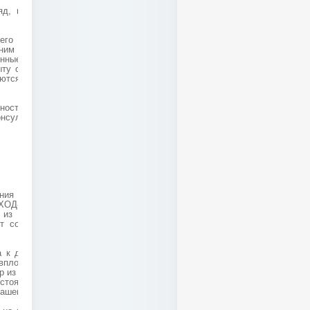
ляд, их в ПК СПРУТ
го контролировать
ним словом хочется
нные в продукте! На
ту скажу, что на это
ются идеи, многие из
ности персонала по
нсультацию, отмечу
ия оптовой, оптово-
РИХОД->РЕАЛИЗАЦИЯ-
из своего кабинета,
т состояния склада,
а к данным системы.
 вплоть до действия
 из заказа ,если ему
остояний реализована
вашего предприятия.