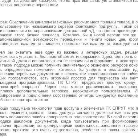
 аудит на действия кассиров, что на практике зачастую становиться п
порных вопросах с персоналом.
рая: Обеспечение каналонезависимых рабочих мест приемки товара, в 
ользование так называемого сервера фантомной подгруппы. Такой се
и справочники со справочниками центральной БД, позволяет производит
тановки этого бизнес процесса. Хотелось бы в новой версии все же
налонезависимой возможности переоценки и печати новых цен, фор
тавщикам, накладных списания, передаточных накладных, расходов по 
тел бы охватить ещё одну из важных и интересных задач, реша
можность управлять большим объемом информации. Здесь идет речь о т
литикой должна использоваться не первичная информация, а некотора
 таком подходе можно получить значительную экономию ресурсов осно
ть определенные пожелания, хотелось бы увидеть в реализации ид
енению первичных документов с пересчетом консолидированных таблиц
ших программистов, есть огромный простор для творчества как внут
икладном программировании. ПК СПРУТ предлагает простую среду р
епозитарий запросов". Через него можно реализовывать подключе
мплексу дополнительных запросов, необходимых пользователям. И
мирования и подключения собственных отчетов. Ожидается появление 
бного генератора отчетов.
ошо продумана технология прав доступа к элементам ПК СПРУТ, что п
рошо администрировать права доступа согласно должностным инстру
зить количество ошибок совершаемых пользователями. В новой версии
тодики шаблонов документов, когда пользователь при формировани
аничен правилами, контролирующими правильность заполнения парамет
казала практика это очень существенно, особенно на таком важном 
ара.