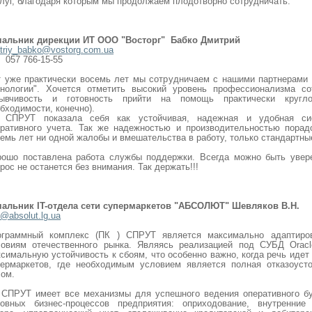
луг, благодаря которым мы продолжаем плодотворно сотрудничать.
чальник дирекции ИТ ООО "Восторг" Бабко Дмитрий
triy_babko@vostorg.com.ua
 057 766-15-55
т уже практически восемь лет мы сотрудничаем с нашими партнерами
хнологии". Хочется отметить высокий уровень профессионализма со
зывчивость и готовность прийти на помощь практически кругл
бходимости, конечно).
 СПРУТ показала себя как устойчивая, надежная и удобная си
ративного учета. Так же надежностью и производительностью порадов
емь лет ни одной жалобы и вмешательства в работу, только стандартны
рошо поставлена работа службы поддержки. Всегда можно быть увер
рос не останется без внимания. Так держать!!!
чальник IT-отдела сети супермаркетов "АБСОЛЮТ" Шевляков В.Н.
@absolut.lg.ua
ограммный комплекс (ПК ) СПРУТ является максимально адаптиро
ловиям отечественного рынка. Являясь реализацией под СУБД Oracl
симальную устойчивость к сбоям, что особенно важно, когда речь идет
пермаркетов, где необходимым условием является полная отказоуст
ом.
СПРУТ имеет все механизмы для успешного ведения оперативного бух
новных бизнес-процессов предприятия: оприходование, внутренние