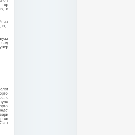
ьно ваш офис может
 городу. Управление
но, обычно из офиса
йчивость и скорость
но, что- либо здесь
нужно просто на нем
воду того, что у вас
уверенным в том, что
ологические начала
орговых предприятий
ов, оптовых торговых
лучае ее применения
орговое предприятие
редставляет собой не
варианты технологий
оргового предприятия,
Система отличается
.