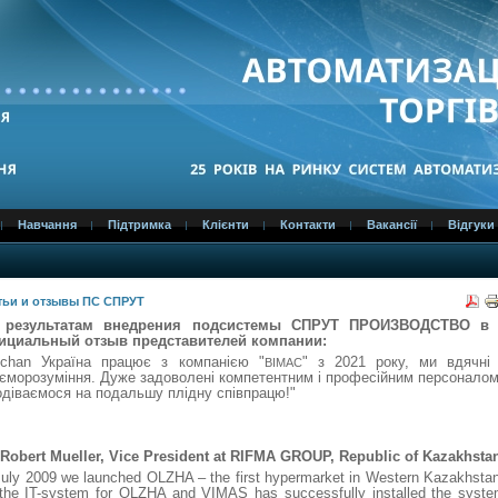
Навчання
Підтримка
Клієнти
Контакти
Вакансії
Відгуки
тьи и отзывы ПС СПРУТ
 результатам внедрения подсистемы СПPУТ ПРОИЗВОДСТВО в
ициальный отзыв представителей компании:
uchan Україна працює з компанією "
" з 2021 року, ми вдячні
ВIМАС
єморозуміння. Дуже задоволені компетентним і професійним персоналом
діваємося на подальшу плідну співпрацю!"
 Robert Mueller, Vice President at RIFMA GROUP, Republic of Kazakhsta
July 2009 we launched OLZHA – the first hypermarket in Western Kazakhst
the IT-system for OLZHA and VIMAS has successfully installed the system