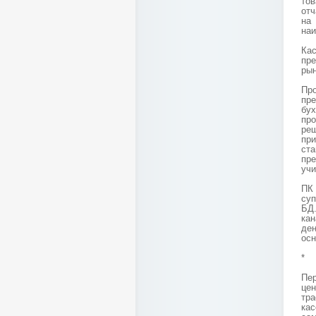
то
отч
на
на
Ка
пре
рын
Про
пре
бу
про
реш
при
ста
пре
учи
ПК
суп
БД.
кан
ден
осн
*
Пер
це
тра
кас