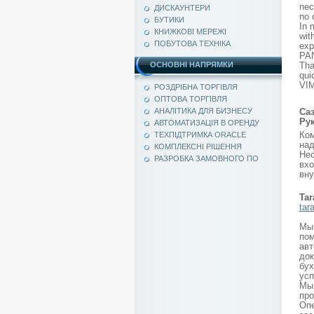
nec
ДИСКАУНТЕРИ
no 
БУТИКИ
In 
КНИЖКОВІ МЕРЕЖІ
wit
ПОБУТОВА ТЕХНІКА
exp
PAN
ОСНОВНІ НАПРЯМКИ
Tha
qui
VIM
РОЗДРІБНА ТОРГІВЛЯ
ОПТОВА ТОРГІВЛЯ
АНАЛІТИКА ДЛЯ БИЗНЕСУ
Са
Ру
АВТОМАТИЗАЦІЯ В ОРЕНДУ
Ко
ТЕХПІДТРИМКА ORACLE
над
КОМПЛЕКСНІ РІШЕННЯ
Нес
РАЗРОБКА ЗАМОВНОГО ПО
вх
вну
Ta
tar
Мы
пом
ав
до
бух
усп
Мы
про
Опе