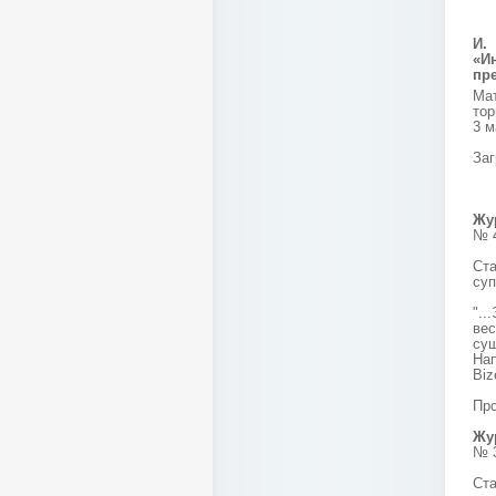
И.
«И
пр
Мат
тор
3 м
Заг
Жу
№ 4
Ст
суп
".
ве
су
Нап
Biz
Про
Жур
№ 3
Ста