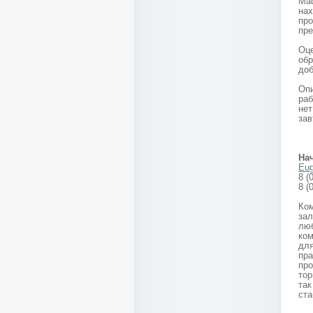
Ма
на
пр
пре
Оц
об
доб
Опи
раб
нет
зав
На
Eug
8 (
8 (
Ко
зал
люб
ком
для
пра
пр
тор
та
ста