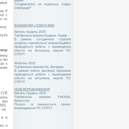
фірми.
markets and SPRUT has
Сподіваємося на подальшу плідну
співпрацю!"
ay that my partnership
our cooperation we are
 our network of four
ВЗАЄМОДІЯ з КЛІЄНТАМИ
ions are always solved
Квітень-грудень 2025:
-system provider.
Торгівельна мережа Будмен, Харків.
В рамках узгодженної стратегіі
розвитку торгивельної мережі БудМен
проводяться роботи з переведення
бжора"
клієнта на актуальну версію ПС
СПРУТ.
мендовала себя как
ственных интересов.
ах которые прямо не
Жовтень 2025:
Торгівельна мережа N1, Молдова
мпании "ТС "ОБЖОРА"
В рамках нового договору підтримки
проводяться роботи з переведення
клієнта на актуальну версію ПС
СПРУТ.
НОВІ ВПРОВАДЖЕННЯ
 СПРУТ за это время
Квітень-Грудень 2025:
разным направлениям
Торгівельна мережа FirKAAN,
Казахстан.
 бизнес процессов,
Почато та виконується проект
WMS - Gold Stock ,
впровадження ПС СПРУТ.
ко не полный перечень
 и высоким уровнем
ко не полный список