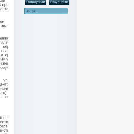
кой задолженностей,
S предлагают клиенту
тается лишь выбрать
ой выбор. Продукт
тавленного на нашем
ацию с клиен-банком
галтерского учета 1С
м образом, решается
 взгляд, оптимальным
и среднего бизнеса)
ому учету, очевидным
е специализированных
реучивать не нужно,
 управлении сетью
центрального сервера
дениям на выделенных
го). На сегодняшний
 состоит она из двух
ffice), работающих с
ественно уменьшить
 сервера БД. Сами же
йствиям кассиров, и