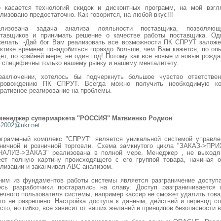
о касается технологий скидок и дисконтных программ, на мой взг
лизовано предостаточно. Как говорится, на любой вкус!!!
ализована задача анализа лояльности поставщика, позволяюще
ставщиков и принимать решение о качестве работы поставщика. Од
желать: -Дай бог Вам реализовать все возможности ПК СПРУТ заложе
ктике времени понадобиться гораздо больше, чем Вам кажется, по опы
ет, по крайней мере, не один год! Потому как все новые и новые рожда
 специфичны только нашему рынку и нашему менталитету.
заключении, хотелось бы подчеркнуть большое чувство ответствен
провождению ПК СПРУТ. Всегда можно получить необходимую ко
ративное реагирование на проблемы.
 менеджер супермаркета "РОССИЯ" Матвиенко Родион
2002@ukr.net
ограммный комплекс "СПРУТ" является уникальной системой управлен
зничной и розничной торговли. Схема замкнутого цикла "ЗАКАЗ->П
НАЛИЗ->ЗАКАЗ" реализована в полной мере. Менеджер , не выходя 
еет полную картину происходящего с его группой товара, начиная о
лизации и заканчивая АВС анализом.
ним из фундаментов работы системы является разграничение доступ
есь разработчики постарались на славу. Доступ разграничивается
ечного пользователя системы, например кассир не сможет удалить товар
го не разрешено. Настройка доступа к данным, действий и перевод с
сто, но гибко, все зависит от ваших желаний и принципов безопасности 