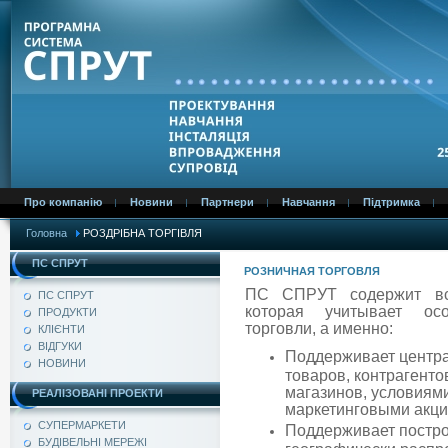
Про компанію
Новини
Партнери
Навчання
Підтримка
Головна
РОЗДРІБНА ТОРГІВЛЯ
ПС СПРУТ
РОЗНИЧНАЯ ТОРГОВЛЯ
ПС СПРУТ содержит всю
ПС СПРУТ
которая учитывает осо
ПРОДУКТИ
торговли, а именно:
КЛІЄНТИ
ВІДГУКИ
Поддерживает центра
НОВИНИ
товаров, контрагент
магазинов, условиями
РЕАЛІЗОВАНІ ПРОЕКТИ
маркетинговыми акци
СУПЕРМАРКЕТИ
Поддерживает постро
БУДІВЕЛЬНІ МЕРЕЖІ