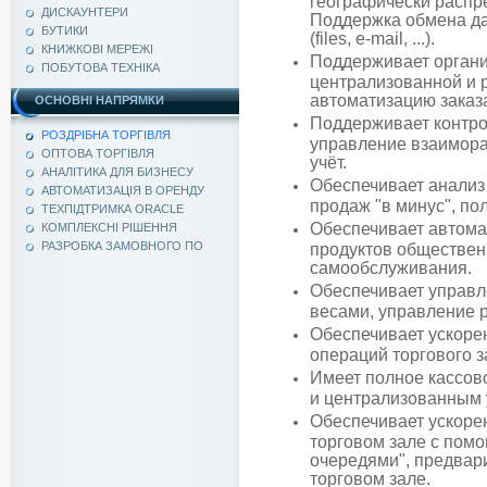
географически распре
ДИСКАУНТЕРИ
Поддержка обмена дан
БУТИКИ
(files, e-mail, ...).
КНИЖКОВІ МЕРЕЖІ
Поддерживает орган
ПОБУТОВА ТЕХНІКА
централизованной и 
автоматизацию заказ
ОСНОВНІ НАПРЯМКИ
Поддерживает контро
РОЗДРІБНА ТОРГІВЛЯ
управление взаимора
ОПТОВА ТОРГІВЛЯ
учёт.
АНАЛІТИКА ДЛЯ БИЗНЕСУ
Обеспечивает анализ 
АВТОМАТИЗАЦІЯ В ОРЕНДУ
продаж "в минус", по
ТЕХПІДТРИМКА ORACLE
Обеспечивает автома
КОМПЛЕКСНІ РІШЕННЯ
РАЗРОБКА ЗАМОВНОГО ПО
продуктов обществен
самообслуживания.
Обеспечивает управл
весами, управление 
Обеспечивает ускоре
операций торгового 
Имеет полное кассов
и централизованным
Обеспечивает ускоре
торговом зале с пом
очередями", предвар
торговом зале.